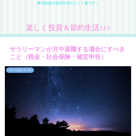
株式投資や節約生活のヒント集です！
楽しく投資＆節約生活♪♪♪
サラリーマンが月中退職する場合にすべき
こと（税金・社会保険・確定申告）
■その他のネタ■