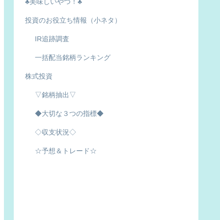
♣美味しいやつ！♣
投資のお役立ち情報（小ネタ）
IR追跡調査
一括配当銘柄ランキング
株式投資
▽銘柄抽出▽
◆大切な３つの指標◆
◇収支状況◇
☆予想＆トレード☆